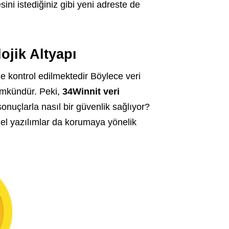
ini istediğiniz gibi yeni adreste de
ojik Altyapı
 de kontrol edilmektedir Böylece veri
ümkündür. Peki,
34Winnit veri
onuçlarla nasıl bir güvenlik sağlıyor?
özel yazılımlar da korumaya yönelik