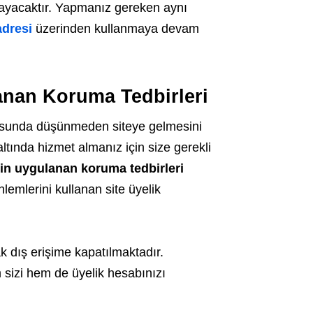
lmayacaktır. Yapmanız gereken aynı
adresi
üzerinden kullanmaya devam
lanan Koruma Tedbirleri
onusunda düşünmeden siteye gelmesini
ltında hizmet almanız için size gerekli
çin uygulanan koruma tedbirleri
emlerini kullanan site üyelik
ak dış erişime kapatılmaktadır.
sizi hem de üyelik hesabınızı