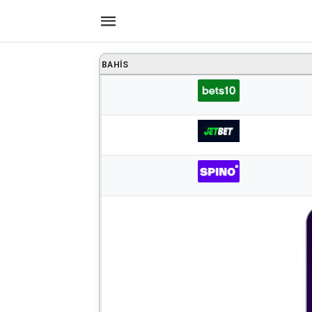
BAHIS