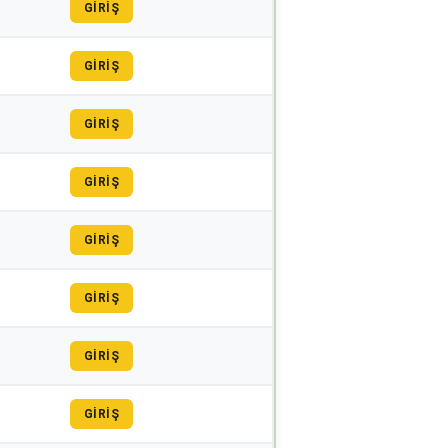
GİRİŞ
GİRİŞ
GİRİŞ
GİRİŞ
GİRİŞ
GİRİŞ
GİRİŞ
GİRİŞ