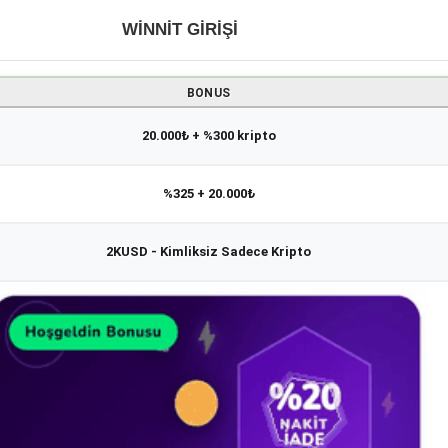
WINNIT GIRIŞI
BONUS
20.000₺ + %300 kripto
%325 + 20.000₺
2KUSD - Kimliksiz Sadece Kripto