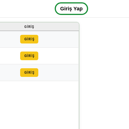
Giriş Yap
GIRIŞ
GİRİŞ
GİRİŞ
GİRİŞ