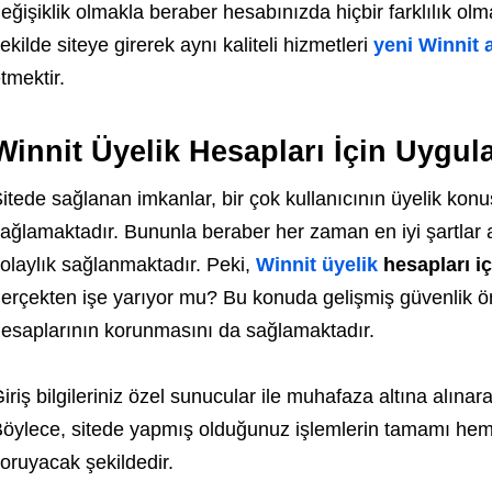
eğişiklik olmakla beraber hesabınızda hiçbir farklılık o
ekilde siteye girerek aynı kaliteli hizmetleri
yeni Winnit 
tmektir.
Winnit Üyelik Hesapları İçin Uygu
itede sağlanan imkanlar, bir çok kullanıcının üyelik k
ağlamaktadır. Bununla beraber her zaman en iyi şartlar a
olaylık sağlanmaktadır. Peki,
Winnit üyelik
hesapları i
erçekten işe yarıyor mu? Bu konuda gelişmiş güvenlik önl
esaplarının korunmasını da sağlamaktadır.
iriş bilgileriniz özel sunucular ile muhafaza altına alınar
öylece, sitede yapmış olduğunuz işlemlerin tamamı hem 
oruyacak şekildedir.