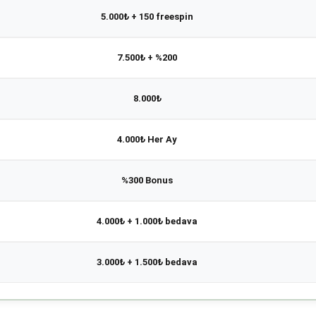
5.000₺ + 150 freespin
7.500₺ + %200
8.000₺
4.000₺ Her Ay
%300 Bonus
4.000₺ + 1.000₺ bedava
3.000₺ + 1.500₺ bedava