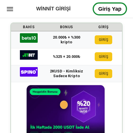
WINNIT GIRIŞI
Giriş Yap
BAHIS
BONUS
GIRIŞ
20.000₺ + %300
GİRİŞ
kripto
%325 + 20.000₺
GİRİŞ
2KUSD - Kimliksiz
GİRİŞ
Sadece Kripto