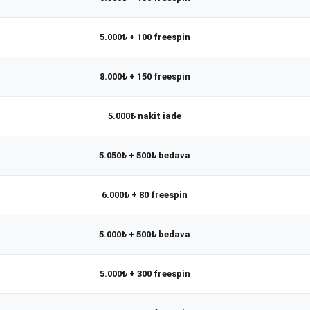
5.000₺ + 100 freespin
8.000₺ + 150 freespin
5.000₺ nakit iade
5.050₺ + 500₺ bedava
6.000₺ + 80 freespin
5.000₺ + 500₺ bedava
5.000₺ + 300 freespin