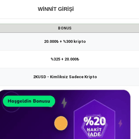
WINNIT GIRIŞI
BONUS
20.000₺ + %300 kripto
%325 + 20.000₺
2KUSD - Kimliksiz Sadece Kripto