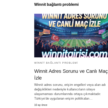
Winnit bağlantı problemi
WINNIT BAĞLANTI PROBLEMI
Winnit Adres Sorunu ve Canlı Maç
İzle
Winnit adres sorunu, erişim engelleri veya alan adı
değişiklikleri nedeniyle kullanıcıların siteye
ulaşamaması durumlarında ortaya çıkmaktadır.
Türkiye’de uygulanan erişim politikaları…
10 ay önce