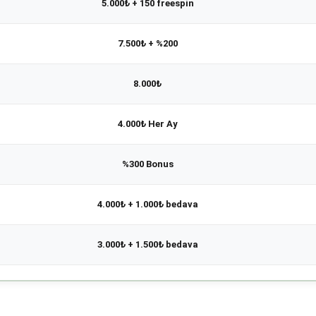
5.000₺ + 150 freespin
7.500₺ + %200
8.000₺
4.000₺ Her Ay
%300 Bonus
4.000₺ + 1.000₺ bedava
3.000₺ + 1.500₺ bedava