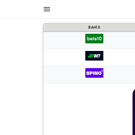
BAHIS