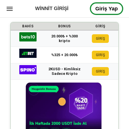
WINNIT GIRIŞI
Giriş Yap
BAHIS
BONUS
GIRIŞ
20.000₺ + %300
GİRİŞ
kripto
%325 + 20.000₺
GİRİŞ
2KUSD - Kimliksiz
GİRİŞ
Sadece Kripto