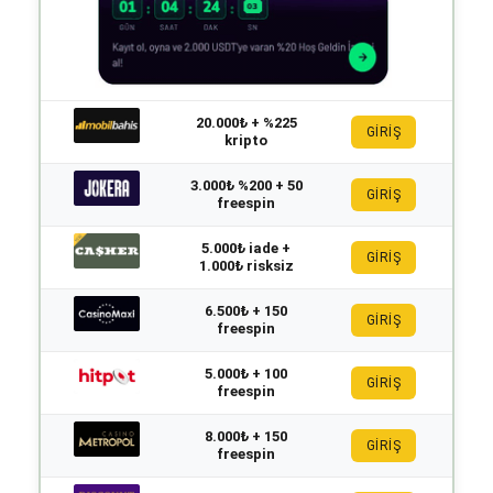
20.000₺ + %225
GİRİŞ
kripto
3.000₺ %200 + 50
GİRİŞ
freespin
5.000₺ iade +
GİRİŞ
1.000₺ risksiz
6.500₺ + 150
GİRİŞ
freespin
5.000₺ + 100
GİRİŞ
freespin
8.000₺ + 150
GİRİŞ
freespin