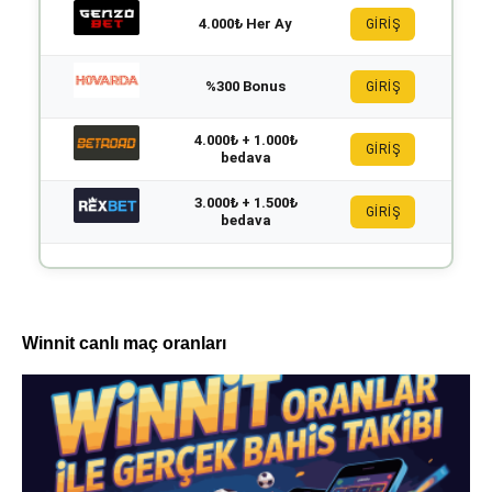
4.000₺ Her Ay
GİRİŞ
%300 Bonus
GİRİŞ
4.000₺ + 1.000₺
GİRİŞ
bedava
3.000₺ + 1.500₺
GİRİŞ
bedava
Winnit canlı maç oranları