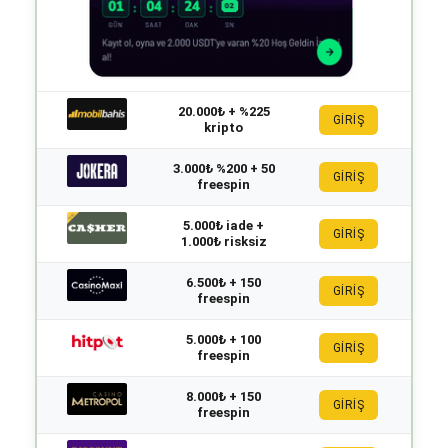
20.000₺ + %225
GİRİŞ
kripto
3.000₺ %200 + 50
GİRİŞ
freespin
5.000₺ iade +
GİRİŞ
1.000₺ risksiz
6.500₺ + 150
GİRİŞ
freespin
5.000₺ + 100
GİRİŞ
freespin
8.000₺ + 150
GİRİŞ
freespin