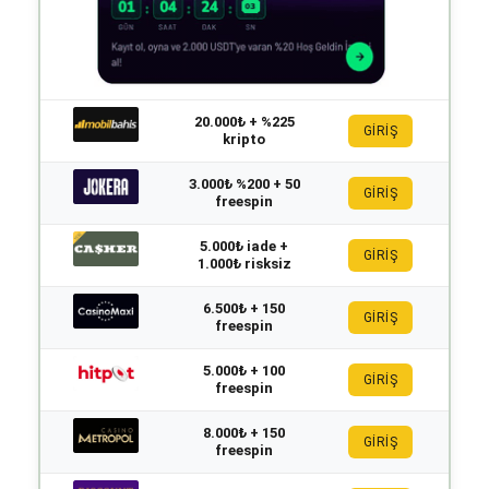
20.000₺ + %225
GİRİŞ
kripto
3.000₺ %200 + 50
GİRİŞ
freespin
5.000₺ iade +
GİRİŞ
1.000₺ risksiz
6.500₺ + 150
GİRİŞ
freespin
5.000₺ + 100
GİRİŞ
freespin
8.000₺ + 150
GİRİŞ
freespin