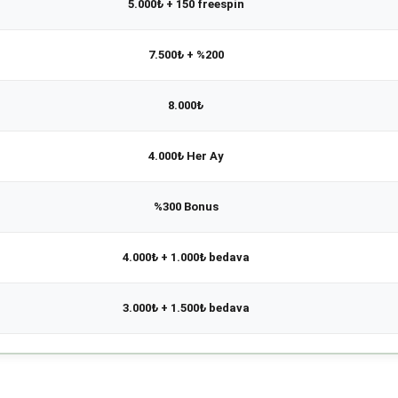
5.000₺ + 150 freespin
7.500₺ + %200
8.000₺
4.000₺ Her Ay
%300 Bonus
4.000₺ + 1.000₺ bedava
3.000₺ + 1.500₺ bedava