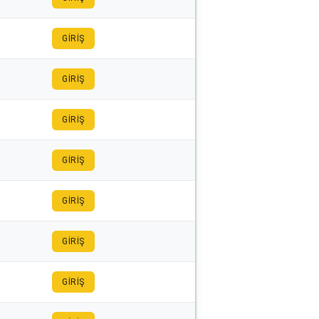
GİRİŞ
GİRİŞ
GİRİŞ
GİRİŞ
GİRİŞ
GİRİŞ
GİRİŞ