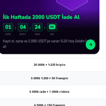
20.000₺ + %225 kripto
3.000₺ %200 + 50 freespin
5.000₺ iade + 1.000₺ risksiz
6.500₺ + 150 freespin