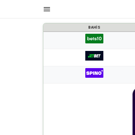
BAHIS