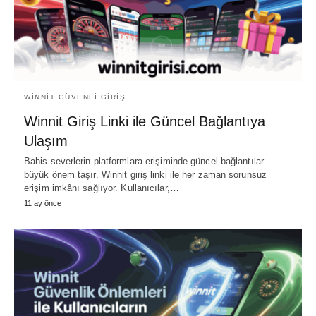
WINNIT GÜVENLI GIRIŞ
Winnit Giriş Linki ile Güncel Bağlantıya
Ulaşım
Bahis severlerin platformlara erişiminde güncel bağlantılar
büyük önem taşır. Winnit giriş linki ile her zaman sorunsuz
erişim imkânı sağlıyor. Kullanıcılar,…
11 ay önce