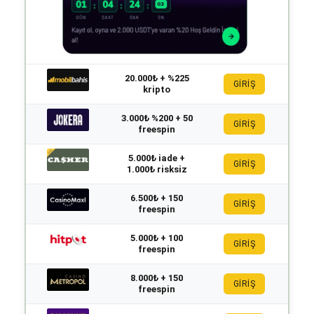
20.000₺ + %225
GİRİŞ
kripto
3.000₺ %200 + 50
GİRİŞ
freespin
5.000₺ iade +
GİRİŞ
1.000₺ risksiz
6.500₺ + 150
GİRİŞ
freespin
5.000₺ + 100
GİRİŞ
freespin
8.000₺ + 150
GİRİŞ
freespin