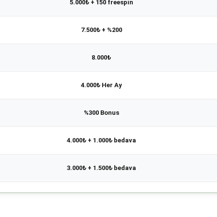
5.000₺ + 150 freespin
7.500₺ + %200
8.000₺
4.000₺ Her Ay
%300 Bonus
4.000₺ + 1.000₺ bedava
3.000₺ + 1.500₺ bedava