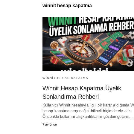
winnit hesap kapatma
WINNIT HESAP KAPATMA
Winnit Hesap Kapatma Üyelik
Sonlandırma Rehberi
Kullanıcı Winnit hesabıyla ilgili bir karar aldığında W
hesap kapatma seçeneğini bilinçli biçimde ele alır.
Öncelikle kullanım alışkanlıklarını gözden geçirir.…
7 ay önce