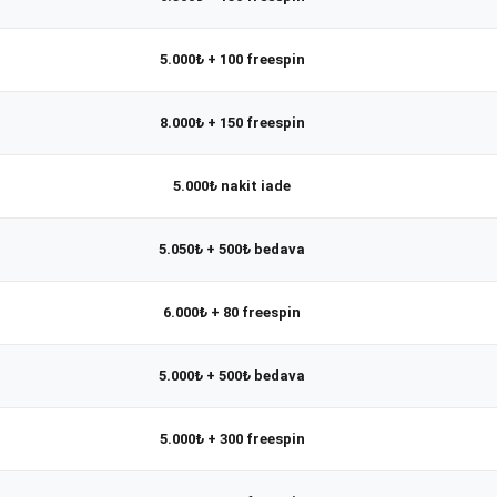
5.000₺ + 100 freespin
8.000₺ + 150 freespin
5.000₺ nakit iade
5.050₺ + 500₺ bedava
6.000₺ + 80 freespin
5.000₺ + 500₺ bedava
5.000₺ + 300 freespin