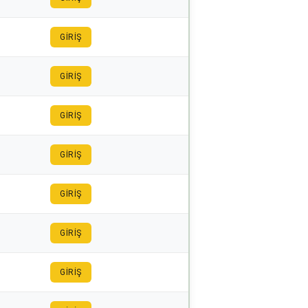
GİRİŞ
GİRİŞ
GİRİŞ
GİRİŞ
GİRİŞ
GİRİŞ
GİRİŞ