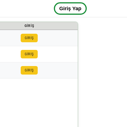
Giriş Yap
GIRIŞ
GİRİŞ
GİRİŞ
GİRİŞ