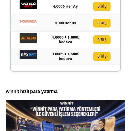
4.000₺ Her Ay
GİRİŞ
%300 Bonus
GİRİŞ
4.000₺ + 1.000₺
GİRİŞ
bedava
3.000₺ + 1.500₺
GİRİŞ
bedava
winnit hızlı para yatırma