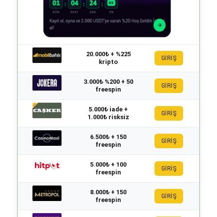
20.000₺ + %225
GİRİŞ
kripto
3.000₺ %200 + 50
GİRİŞ
freespin
5.000₺ iade +
GİRİŞ
1.000₺ risksiz
6.500₺ + 150
GİRİŞ
freespin
5.000₺ + 100
GİRİŞ
freespin
8.000₺ + 150
GİRİŞ
freespin