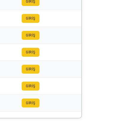
GİRİŞ
GİRİŞ
GİRİŞ
GİRİŞ
GİRİŞ
GİRİŞ
GİRİŞ