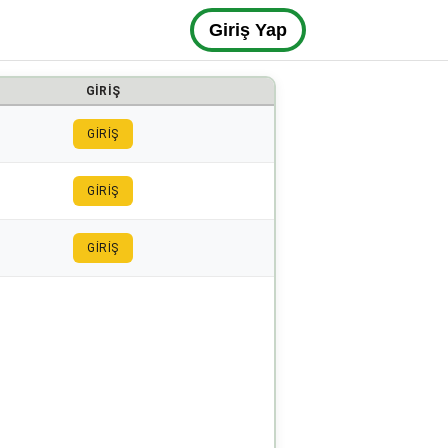
Giriş Yap
GIRIŞ
GİRİŞ
GİRİŞ
GİRİŞ