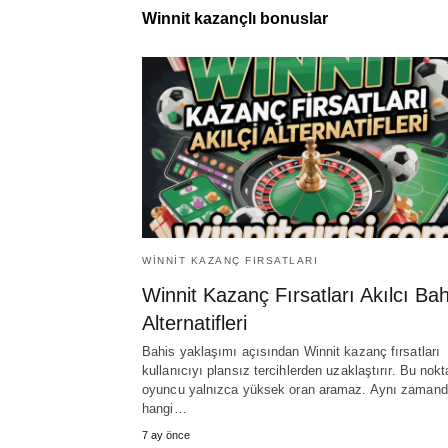
Winnit kazançlı bonuslar
WINNIT KAZANÇ FIRSATLARI
Winnit Kazanç Fırsatları Akılcı Bah
Alternatifleri
Bahis yaklaşımı açısından Winnit kazanç fırsatları
kullanıcıyı plansız tercihlerden uzaklaştırır. Bu nok
oyuncu yalnızca yüksek oran aramaz. Aynı zaman
hangi…
7 ay önce