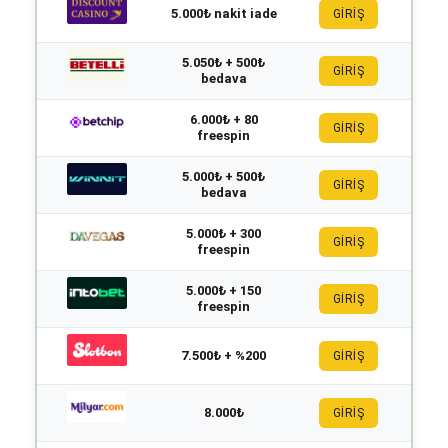
5.000₺ nakit iade
GİRİŞ
5.050₺ + 500₺
GİRİŞ
bedava
6.000₺ + 80
GİRİŞ
freespin
5.000₺ + 500₺
GİRİŞ
bedava
5.000₺ + 300
GİRİŞ
freespin
5.000₺ + 150
GİRİŞ
freespin
7.500₺ + %200
GİRİŞ
8.000₺
GİRİŞ