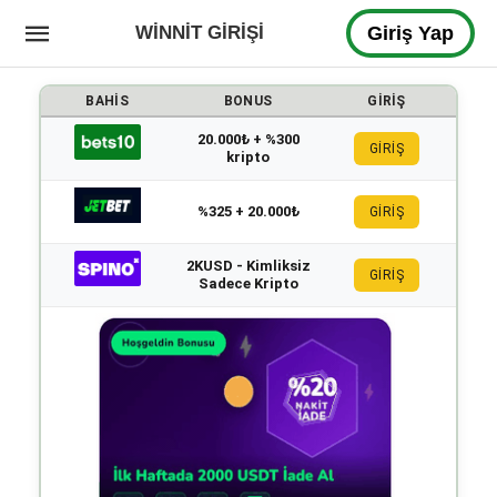
WINNIT GIRIŞI
Giriş Yap
BAHIS
BONUS
GIRIŞ
20.000₺ + %300
GİRİŞ
kripto
%325 + 20.000₺
GİRİŞ
2KUSD - Kimliksiz
GİRİŞ
Sadece Kripto