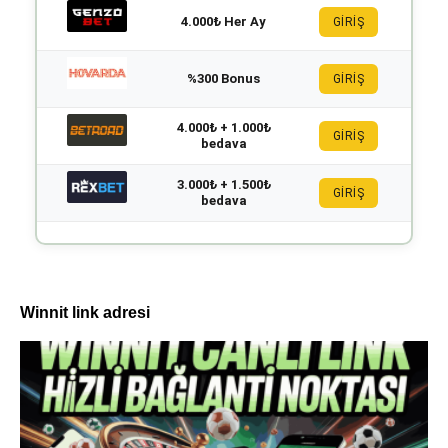
4.000₺ Her Ay
GİRİŞ
%300 Bonus
GİRİŞ
4.000₺ + 1.000₺
GİRİŞ
bedava
3.000₺ + 1.500₺
GİRİŞ
bedava
Winnit link adresi