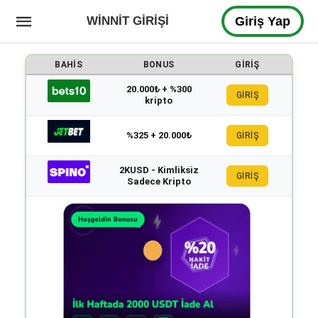
WINNIT GIRIŞI
Giriş Yap
BAHIS
BONUS
GIRIŞ
20.000₺ + %300
GİRİŞ
kripto
%325 + 20.000₺
GİRİŞ
2KUSD - Kimliksiz
GİRİŞ
Sadece Kripto