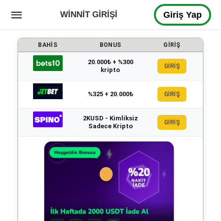
WINNIT GIRIŞI
Giriş Yap
BAHIS
BONUS
GIRIŞ
20.000₺ + %300
GİRİŞ
kripto
%325 + 20.000₺
GİRİŞ
2KUSD - Kimliksiz
GİRİŞ
Sadece Kripto