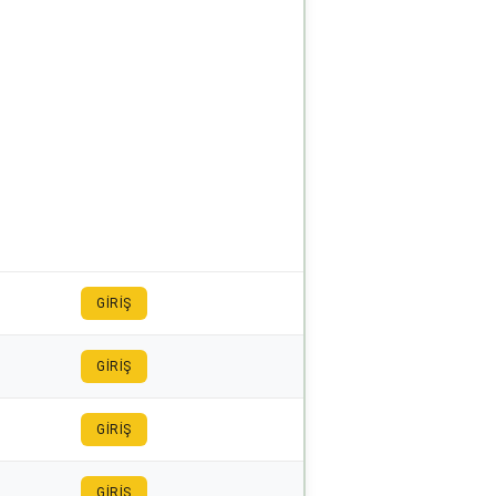
GİRİŞ
GİRİŞ
GİRİŞ
GİRİŞ