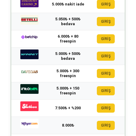
5.000₺ nakit iade
GİRİŞ
5.050₺ + 500₺
GİRİŞ
bedava
6.000₺ + 80
GİRİŞ
freespin
5.000₺ + 500₺
GİRİŞ
bedava
5.000₺ + 300
GİRİŞ
freespin
5.000₺ + 150
GİRİŞ
freespin
7.500₺ + %200
GİRİŞ
8.000₺
GİRİŞ