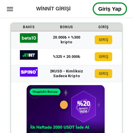
WINNIT GIRIŞI
Giriş Yap
BAHIS
BONUS
GIRIŞ
20.000₺ + %300
GİRİŞ
kripto
%325 + 20.000₺
GİRİŞ
2KUSD - Kimliksiz
GİRİŞ
Sadece Kripto