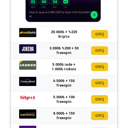
20.000₺ + %225
GİRİŞ
kripto
3.000₺ %200 + 50
GİRİŞ
freespin
5.000₺ iade +
GİRİŞ
1.000₺ risksiz
6.500₺ + 150
GİRİŞ
freespin
5.000₺ + 100
GİRİŞ
freespin
8.000₺ + 150
GİRİŞ
freespin