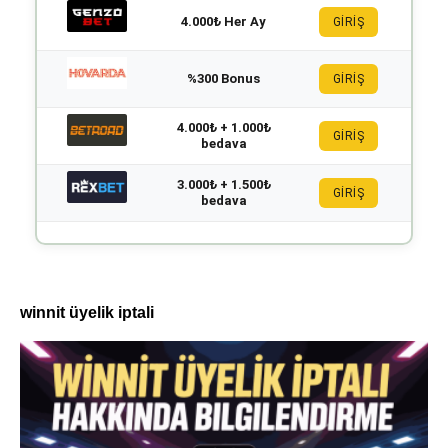
4.000₺ Her Ay
GİRİŞ
%300 Bonus
GİRİŞ
4.000₺ + 1.000₺
GİRİŞ
bedava
3.000₺ + 1.500₺
GİRİŞ
bedava
winnit üyelik iptali