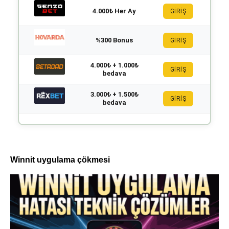
4.000₺ Her Ay
GİRİŞ
%300 Bonus
GİRİŞ
4.000₺ + 1.000₺
GİRİŞ
bedava
3.000₺ + 1.500₺
GİRİŞ
bedava
Winnit uygulama çökmesi