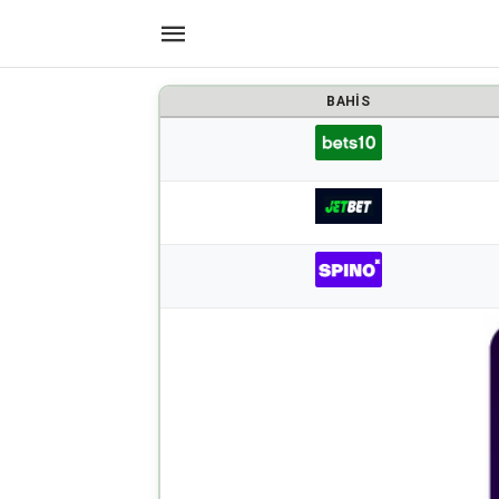
BAHIS