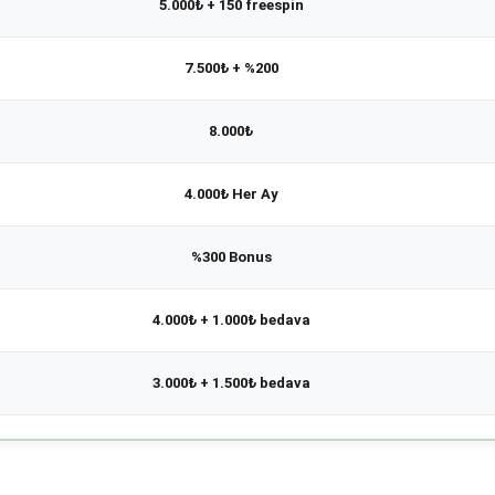
5.000₺ + 150 freespin
7.500₺ + %200
8.000₺
4.000₺ Her Ay
%300 Bonus
4.000₺ + 1.000₺ bedava
3.000₺ + 1.500₺ bedava