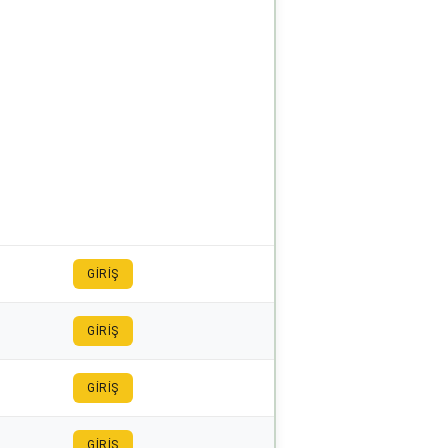
GİRİŞ
GİRİŞ
GİRİŞ
GİRİŞ