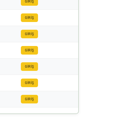
GİRİŞ
GİRİŞ
GİRİŞ
GİRİŞ
GİRİŞ
GİRİŞ
GİRİŞ