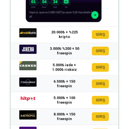
20.000₺ + %225
GİRİŞ
kripto
3.000₺ %200 + 50
GİRİŞ
freespin
5.000₺ iade +
GİRİŞ
1.000₺ risksiz
6.500₺ + 150
GİRİŞ
freespin
5.000₺ + 100
GİRİŞ
freespin
8.000₺ + 150
GİRİŞ
freespin