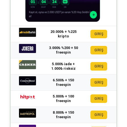
20.000₺ + %225
GİRİŞ
kripto
3.000₺ %200 + 50
GİRİŞ
freespin
5.000₺ iade +
GİRİŞ
1.000₺ risksiz
6.500₺ + 150
GİRİŞ
freespin
5.000₺ + 100
GİRİŞ
freespin
8.000₺ + 150
GİRİŞ
freespin