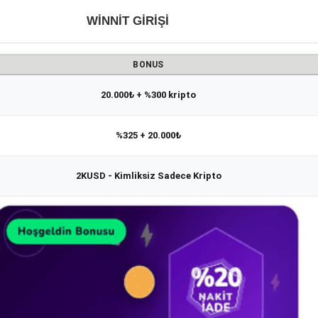
WINNIT GIRIŞI
BONUS
20.000₺ + %300 kripto
%325 + 20.000₺
2KUSD - Kimliksiz Sadece Kripto