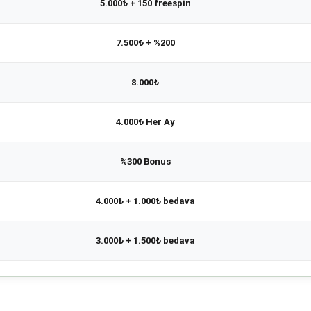
5.000₺ + 150 freespin
7.500₺ + %200
8.000₺
4.000₺ Her Ay
%300 Bonus
4.000₺ + 1.000₺ bedava
3.000₺ + 1.500₺ bedava