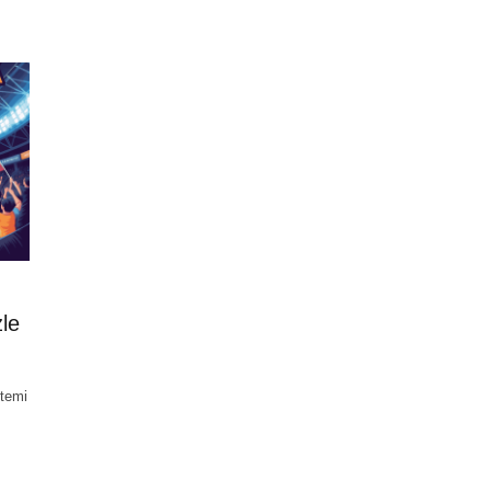
zle
stemi