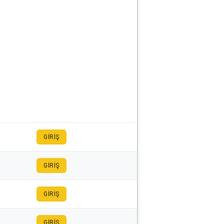
GİRİŞ
GİRİŞ
GİRİŞ
GİRİŞ