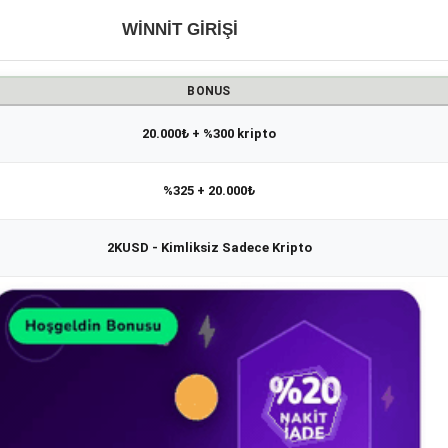
WINNIT GIRIŞI
BONUS
20.000₺ + %300 kripto
%325 + 20.000₺
2KUSD - Kimliksiz Sadece Kripto