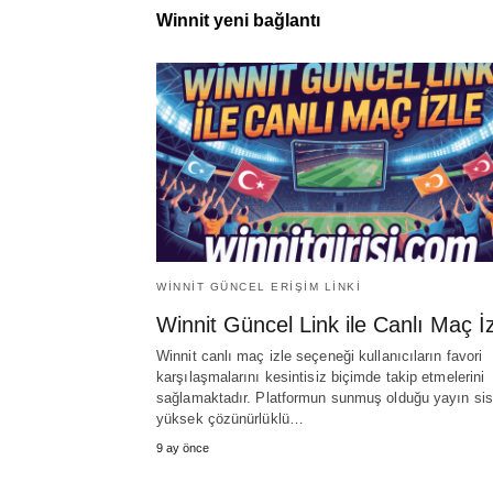
Winnit yeni bağlantı
WINNIT GÜNCEL ERIŞIM LINKI
Winnit Güncel Link ile Canlı Maç İ
Winnit canlı maç izle seçeneği kullanıcıların favori
karşılaşmalarını kesintisiz biçimde takip etmelerini
sağlamaktadır. Platformun sunmuş olduğu yayın si
yüksek çözünürlüklü…
9 ay önce