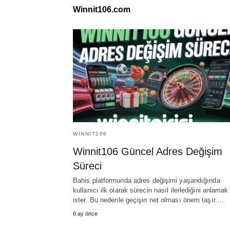
Winnit106.com
WINNIT106
Winnit106 Güncel Adres Değişim
Süreci
Bahis platformunda adres değişimi yaşandığında
kullanıcı ilk olarak sürecin nasıl ilerlediğini anlamak
ister. Bu nedenle geçişin net olması önem taşır.…
6 ay önce