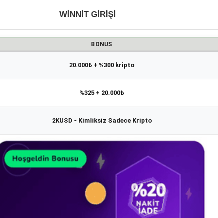
WINNIT GIRIŞI
BONUS
20.000₺ + %300 kripto
%325 + 20.000₺
2KUSD - Kimliksiz Sadece Kripto