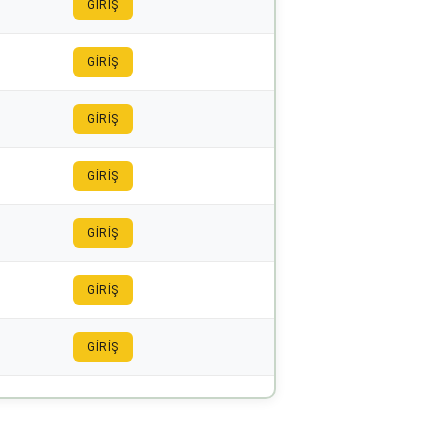
GİRİŞ
GİRİŞ
GİRİŞ
GİRİŞ
GİRİŞ
GİRİŞ
GİRİŞ