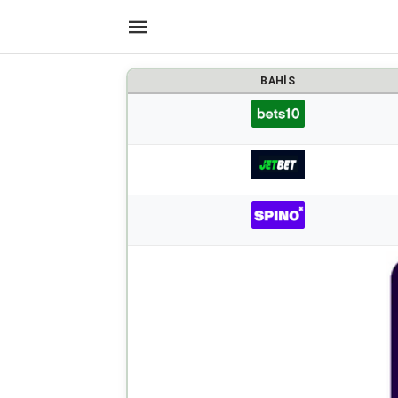
BAHIS