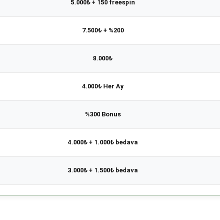
5.000₺ + 150 freespin
7.500₺ + %200
8.000₺
4.000₺ Her Ay
%300 Bonus
4.000₺ + 1.000₺ bedava
3.000₺ + 1.500₺ bedava