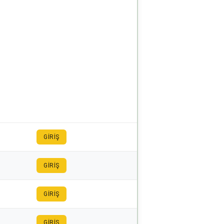
GİRİŞ
GİRİŞ
GİRİŞ
GİRİŞ