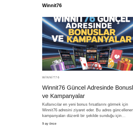
Winnit76
WINNIT76
Winnit76 Güncel Adresinde Bonusl
ve Kampanyalar
Kullanıcılar en yeni bonus fırsatlarını görmek için
Winnit76 adresini ziyaret eder. Bu adres güncellene
kampanyaları düzenli bir şekilde sunduğu için…
9 ay önce