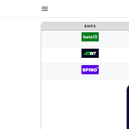
BAHIS