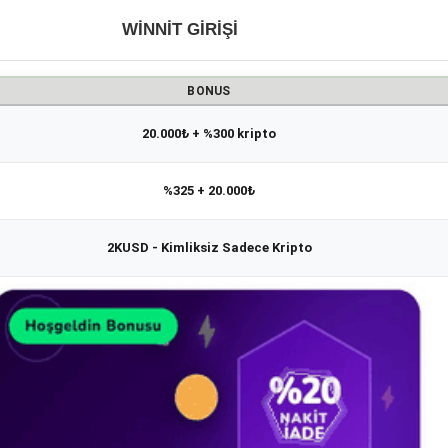
WINNIT GIRIŞI
BONUS
20.000₺ + %300 kripto
%325 + 20.000₺
2KUSD - Kimliksiz Sadece Kripto