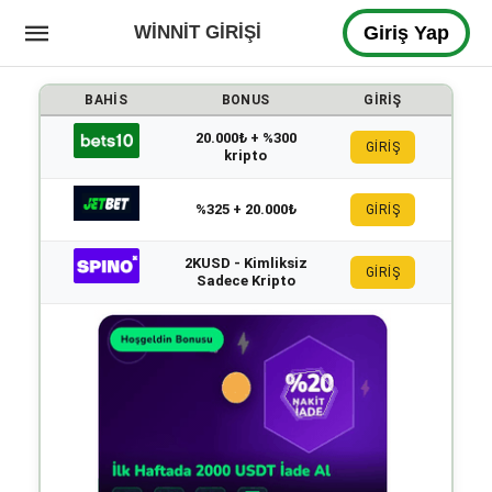
WINNIT GIRIŞI
Giriş Yap
BAHIS
BONUS
GIRIŞ
20.000₺ + %300
GİRİŞ
kripto
%325 + 20.000₺
GİRİŞ
2KUSD - Kimliksiz
GİRİŞ
Sadece Kripto