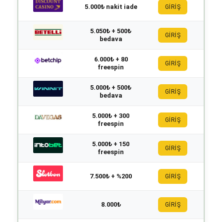
5.000₺ nakit iade
GİRİŞ
5.050₺ + 500₺
GİRİŞ
bedava
6.000₺ + 80
GİRİŞ
freespin
5.000₺ + 500₺
GİRİŞ
bedava
5.000₺ + 300
GİRİŞ
freespin
5.000₺ + 150
GİRİŞ
freespin
7.500₺ + %200
GİRİŞ
8.000₺
GİRİŞ