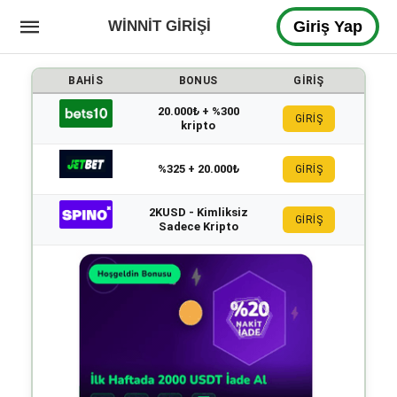
WINNIT GIRIŞI
Giriş Yap
BAHIS
BONUS
GIRIŞ
20.000₺ + %300
GİRİŞ
kripto
%325 + 20.000₺
GİRİŞ
2KUSD - Kimliksiz
GİRİŞ
Sadece Kripto