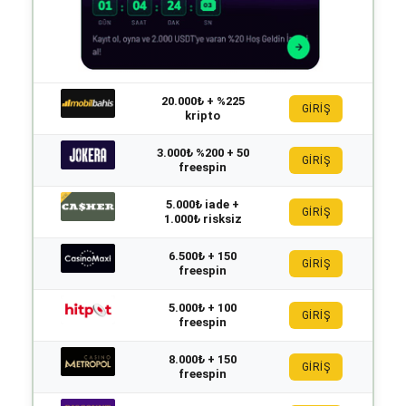
20.000₺ + %225
GİRİŞ
kripto
3.000₺ %200 + 50
GİRİŞ
freespin
5.000₺ iade +
GİRİŞ
1.000₺ risksiz
6.500₺ + 150
GİRİŞ
freespin
5.000₺ + 100
GİRİŞ
freespin
8.000₺ + 150
GİRİŞ
freespin