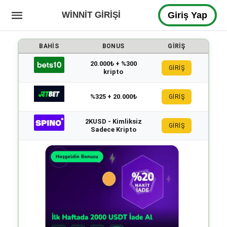
WINNIT GIRIŞI
Giriş Yap
BAHIS
BONUS
GIRIŞ
20.000₺ + %300
GİRİŞ
kripto
%325 + 20.000₺
GİRİŞ
2KUSD - Kimliksiz
GİRİŞ
Sadece Kripto