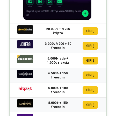
20.000₺ + %225
GİRİŞ
kripto
3.000₺ %200 + 50
GİRİŞ
freespin
5.000₺ iade +
GİRİŞ
1.000₺ risksiz
6.500₺ + 150
GİRİŞ
freespin
5.000₺ + 100
GİRİŞ
freespin
8.000₺ + 150
GİRİŞ
freespin