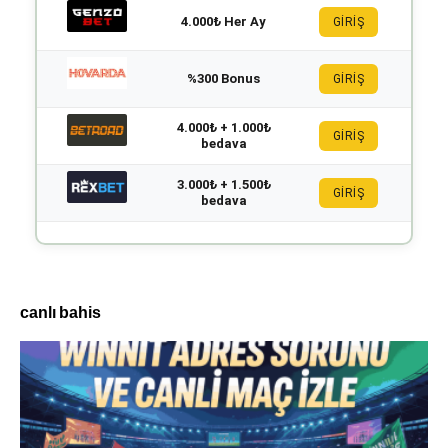
4.000₺ Her Ay
GİRİŞ
%300 Bonus
GİRİŞ
4.000₺ + 1.000₺
GİRİŞ
bedava
3.000₺ + 1.500₺
GİRİŞ
bedava
canlı bahis