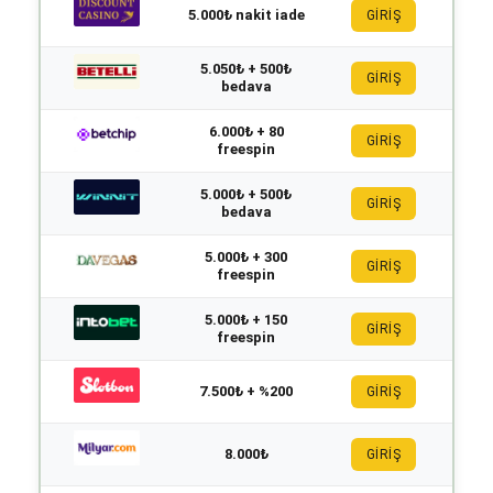
5.000₺ nakit iade
GİRİŞ
5.050₺ + 500₺
GİRİŞ
bedava
6.000₺ + 80
GİRİŞ
freespin
5.000₺ + 500₺
GİRİŞ
bedava
5.000₺ + 300
GİRİŞ
freespin
5.000₺ + 150
GİRİŞ
freespin
7.500₺ + %200
GİRİŞ
8.000₺
GİRİŞ