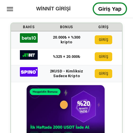
WINNIT GIRIŞI
Giriş Yap
BAHIS
BONUS
GIRIŞ
20.000₺ + %300
GİRİŞ
kripto
%325 + 20.000₺
GİRİŞ
2KUSD - Kimliksiz
GİRİŞ
Sadece Kripto