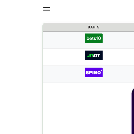
BAHIS