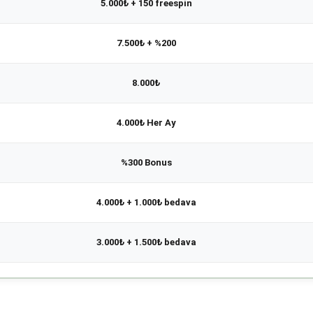
5.000₺ + 150 freespin
7.500₺ + %200
8.000₺
4.000₺ Her Ay
%300 Bonus
4.000₺ + 1.000₺ bedava
3.000₺ + 1.500₺ bedava