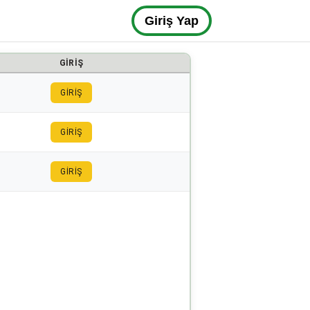
Giriş Yap
GIRIŞ
GİRİŞ
GİRİŞ
GİRİŞ