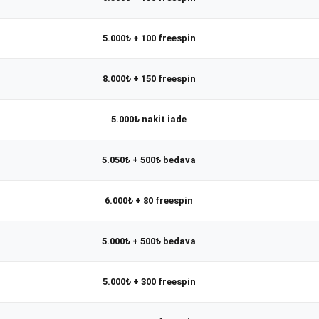
5.000₺ + 100 freespin
8.000₺ + 150 freespin
5.000₺ nakit iade
5.050₺ + 500₺ bedava
6.000₺ + 80 freespin
5.000₺ + 500₺ bedava
5.000₺ + 300 freespin