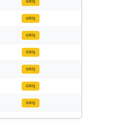
GİRİŞ
GİRİŞ
GİRİŞ
GİRİŞ
GİRİŞ
GİRİŞ
GİRİŞ