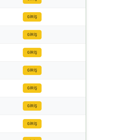
GİRİŞ
GİRİŞ
GİRİŞ
GİRİŞ
GİRİŞ
GİRİŞ
GİRİŞ