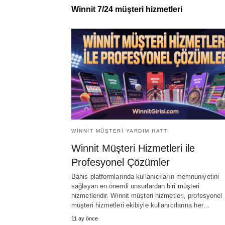
Winnit 7/24 müşteri hizmetleri
WINNIT MÜŞTERI YARDIM HATTI
Winnit Müşteri Hizmetleri ile
Profesyonel Çözümler
Bahis platformlarında kullanıcıların memnuniyetini
sağlayan en önemli unsurlardan biri müşteri
hizmetleridir. Winnit müşteri hizmetleri, profesyonel
müşteri hizmetleri ekibiyle kullanıcılarına her…
11 ay önce