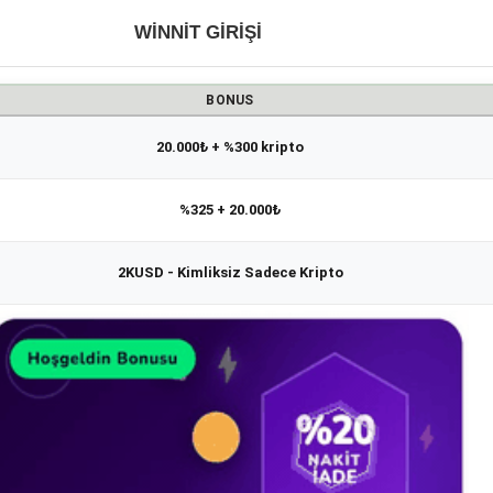
WINNIT GIRIŞI
BONUS
20.000₺ + %300 kripto
%325 + 20.000₺
2KUSD - Kimliksiz Sadece Kripto