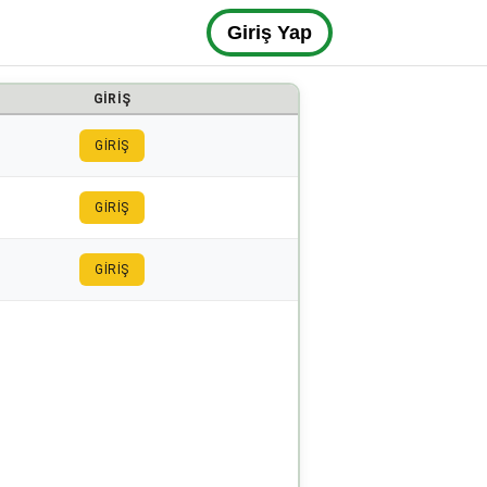
Giriş Yap
GIRIŞ
GİRİŞ
GİRİŞ
GİRİŞ