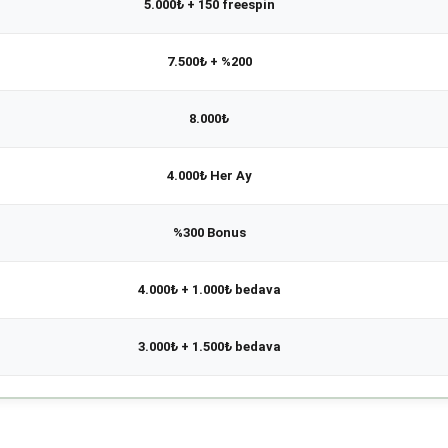
5.000₺ + 150 freespin
7.500₺ + %200
8.000₺
4.000₺ Her Ay
%300 Bonus
4.000₺ + 1.000₺ bedava
3.000₺ + 1.500₺ bedava