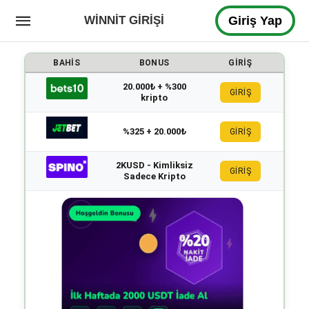
WINNIT GIRIŞI
Giriş Yap
BAHIS
BONUS
GIRIŞ
20.000₺ + %300
GİRİŞ
kripto
%325 + 20.000₺
GİRİŞ
2KUSD - Kimliksiz
GİRİŞ
Sadece Kripto