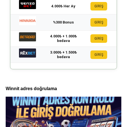
4.000₺ Her Ay
GİRİŞ
%300 Bonus
GİRİŞ
4.000₺ + 1.000₺
GİRİŞ
bedava
3.000₺ + 1.500₺
GİRİŞ
bedava
Winnit adres doğrulama