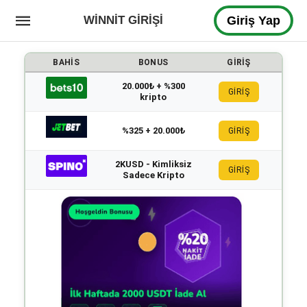
WINNIT GIRIŞI
Giriş Yap
BAHIS
BONUS
GIRIŞ
20.000₺ + %300
GİRİŞ
kripto
%325 + 20.000₺
GİRİŞ
2KUSD - Kimliksiz
GİRİŞ
Sadece Kripto