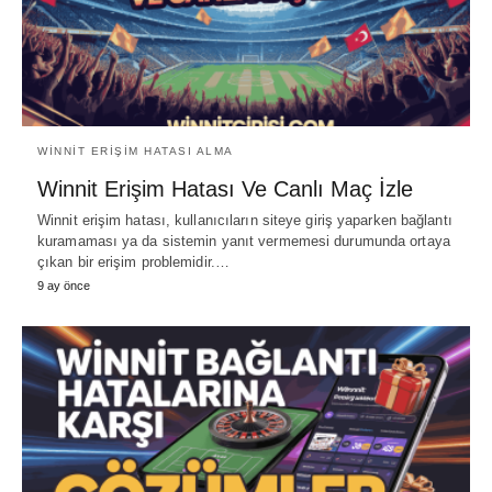
WINNIT ERIŞIM HATASI ALMA
Winnit Erişim Hatası Ve Canlı Maç İzle
Winnit erişim hatası, kullanıcıların siteye giriş yaparken bağlantı
kuramaması ya da sistemin yanıt vermemesi durumunda ortaya
çıkan bir erişim problemidir.…
9 ay önce