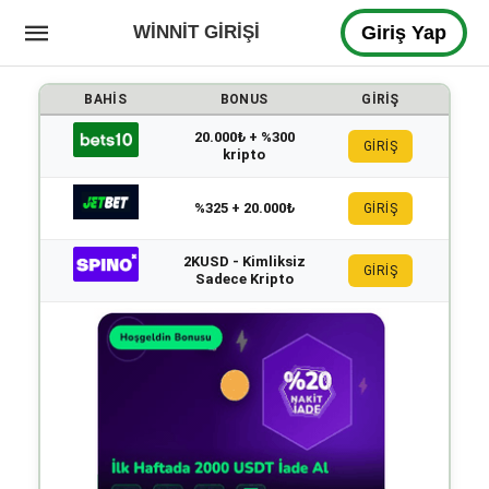
WINNIT GIRIŞI
Giriş Yap
BAHIS
BONUS
GIRIŞ
20.000₺ + %300
GİRİŞ
kripto
%325 + 20.000₺
GİRİŞ
2KUSD - Kimliksiz
GİRİŞ
Sadece Kripto