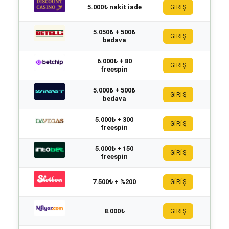
5.000₺ nakit iade
GİRİŞ
5.050₺ + 500₺
GİRİŞ
bedava
6.000₺ + 80
GİRİŞ
freespin
5.000₺ + 500₺
GİRİŞ
bedava
5.000₺ + 300
GİRİŞ
freespin
5.000₺ + 150
GİRİŞ
freespin
7.500₺ + %200
GİRİŞ
8.000₺
GİRİŞ