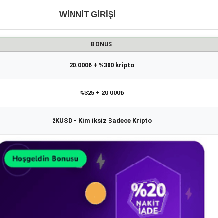
WINNIT GIRIŞI
BONUS
20.000₺ + %300 kripto
%325 + 20.000₺
2KUSD - Kimliksiz Sadece Kripto