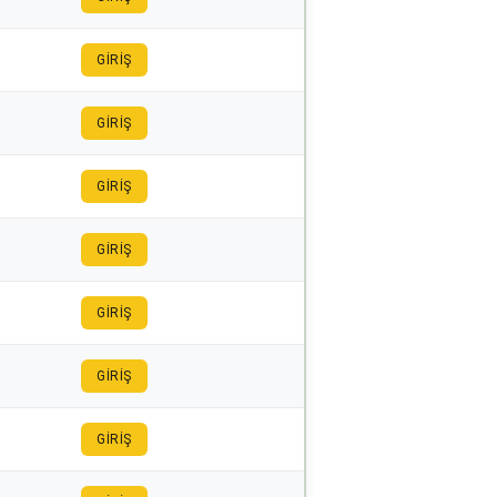
GİRİŞ
GİRİŞ
GİRİŞ
GİRİŞ
GİRİŞ
GİRİŞ
GİRİŞ