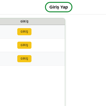
Giriş Yap
GIRIŞ
GİRİŞ
GİRİŞ
GİRİŞ