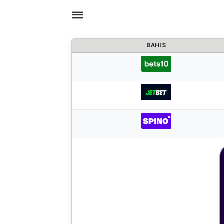
BAHIS