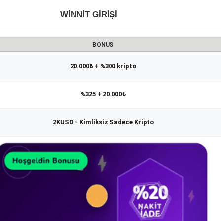
WINNIT GIRIŞI
BONUS
20.000₺ + %300 kripto
%325 + 20.000₺
2KUSD - Kimliksiz Sadece Kripto