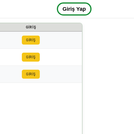
Giriş Yap
GIRIŞ
GİRİŞ
GİRİŞ
GİRİŞ