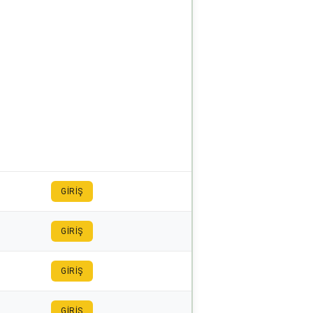
GİRİŞ
GİRİŞ
GİRİŞ
GİRİŞ