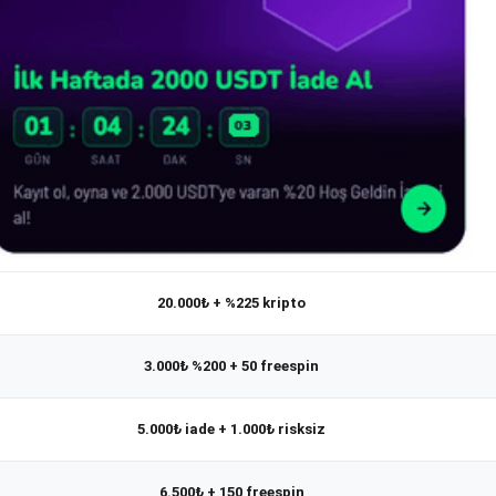
20.000₺ + %225 kripto
3.000₺ %200 + 50 freespin
5.000₺ iade + 1.000₺ risksiz
6.500₺ + 150 freespin