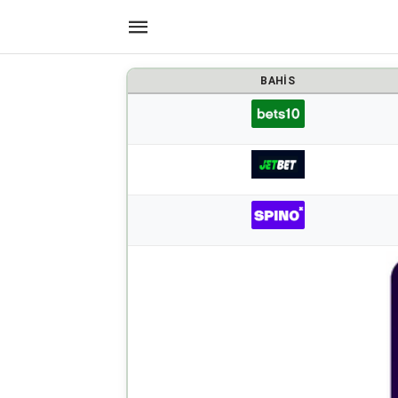
BAHIS