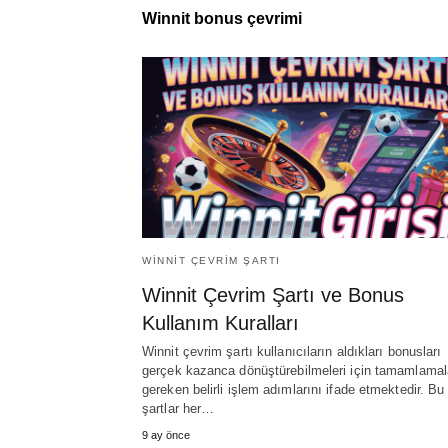
Winnit bonus çevrimi
WINNIT ÇEVRIM ŞARTI
Winnit Çevrim Şartı ve Bonus
Kullanım Kuralları
Winnit çevrim şartı kullanıcıların aldıkları bonusları
gerçek kazanca dönüştürebilmeleri için tamamlamal
gereken belirli işlem adımlarını ifade etmektedir. Bu
şartlar her…
9 ay önce