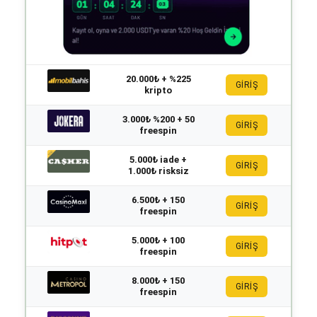
20.000₺ + %225
GİRİŞ
kripto
3.000₺ %200 + 50
GİRİŞ
freespin
5.000₺ iade +
GİRİŞ
1.000₺ risksiz
6.500₺ + 150
GİRİŞ
freespin
5.000₺ + 100
GİRİŞ
freespin
8.000₺ + 150
GİRİŞ
freespin