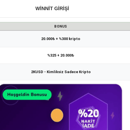
WINNIT GIRIŞI
BONUS
20.000₺ + %300 kripto
%325 + 20.000₺
2KUSD - Kimliksiz Sadece Kripto