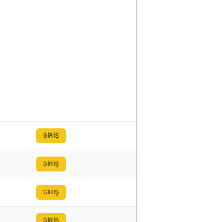
GİRİŞ
GİRİŞ
GİRİŞ
GİRİŞ