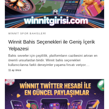
WINNIT SPOR BAHISLERI
Winnit Bahis Seçenekleri ile Geniş İçerik
Yelpazesi
Bahis severler için çeşitlilik, platformların cazibesini artıran en
önemli unsurlardan biridir. Winnit bahis seçenekleri
kullanıcılarına farklı deneyimler yaşama fırsatı veriyor.…
11 ay önce