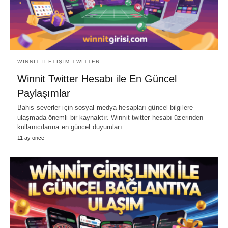
WINNIT ILETIŞIM TWITTER
Winnit Twitter Hesabı ile En Güncel
Paylaşımlar
Bahis severler için sosyal medya hesapları güncel bilgilere
ulaşmada önemli bir kaynaktır. Winnit twitter hesabı üzerinden
kullanıcılarına en güncel duyuruları…
11 ay önce