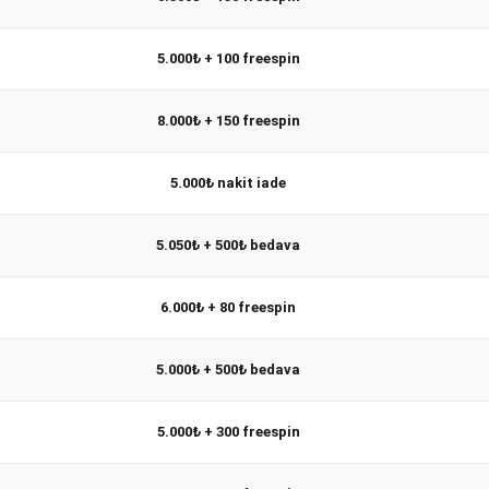
5.000₺ + 100 freespin
8.000₺ + 150 freespin
5.000₺ nakit iade
5.050₺ + 500₺ bedava
6.000₺ + 80 freespin
5.000₺ + 500₺ bedava
5.000₺ + 300 freespin