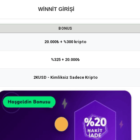
WINNIT GIRIŞI
BONUS
20.000₺ + %300 kripto
%325 + 20.000₺
2KUSD - Kimliksiz Sadece Kripto