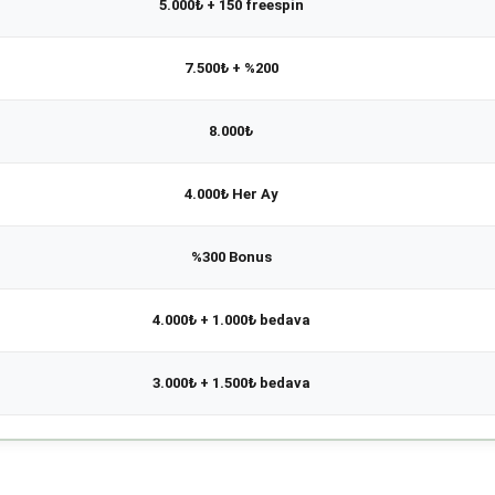
5.000₺ + 150 freespin
7.500₺ + %200
8.000₺
4.000₺ Her Ay
%300 Bonus
4.000₺ + 1.000₺ bedava
3.000₺ + 1.500₺ bedava