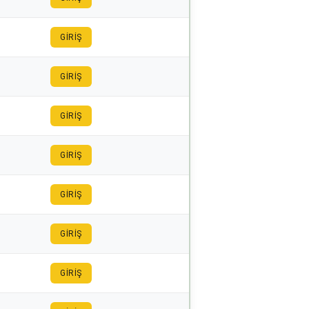
GİRİŞ
GİRİŞ
GİRİŞ
GİRİŞ
GİRİŞ
GİRİŞ
GİRİŞ