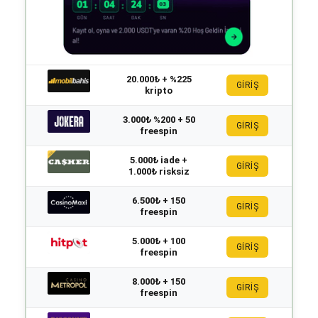
20.000₺ + %225
GİRİŞ
kripto
3.000₺ %200 + 50
GİRİŞ
freespin
5.000₺ iade +
GİRİŞ
1.000₺ risksiz
6.500₺ + 150
GİRİŞ
freespin
5.000₺ + 100
GİRİŞ
freespin
8.000₺ + 150
GİRİŞ
freespin