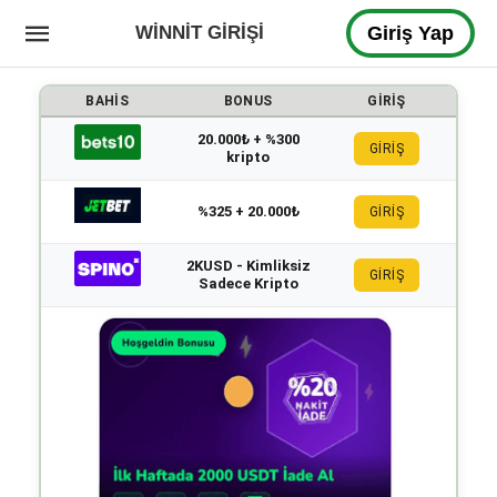
WINNIT GIRIŞI
Giriş Yap
BAHIS
BONUS
GIRIŞ
20.000₺ + %300
GİRİŞ
kripto
%325 + 20.000₺
GİRİŞ
2KUSD - Kimliksiz
GİRİŞ
Sadece Kripto