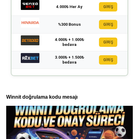
4.000₺ Her Ay
GİRİŞ
%300 Bonus
GİRİŞ
4.000₺ + 1.000₺
GİRİŞ
bedava
3.000₺ + 1.500₺
GİRİŞ
bedava
Winnit doğrulama kodu mesajı