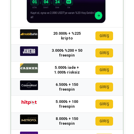
20.000₺ + %225
GİRİŞ
kripto
3.000₺ %200 + 50
GİRİŞ
freespin
5.000₺ iade +
GİRİŞ
1.000₺ risksiz
6.500₺ + 150
GİRİŞ
freespin
5.000₺ + 100
GİRİŞ
freespin
8.000₺ + 150
GİRİŞ
freespin