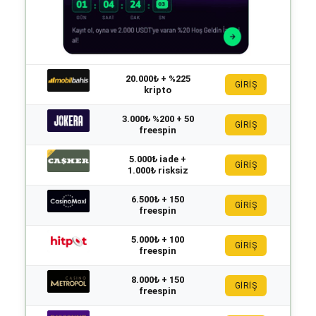
20.000₺ + %225
GİRİŞ
kripto
3.000₺ %200 + 50
GİRİŞ
freespin
5.000₺ iade +
GİRİŞ
1.000₺ risksiz
6.500₺ + 150
GİRİŞ
freespin
5.000₺ + 100
GİRİŞ
freespin
8.000₺ + 150
GİRİŞ
freespin