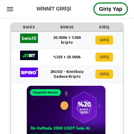
WINNIT GIRIŞI
Giriş Yap
BAHIS
BONUS
GIRIŞ
20.000₺ + %300
GİRİŞ
kripto
%325 + 20.000₺
GİRİŞ
2KUSD - Kimliksiz
GİRİŞ
Sadece Kripto