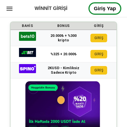
WINNIT GIRIŞI
Giriş Yap
BAHIS
BONUS
GIRIŞ
20.000₺ + %300
GİRİŞ
kripto
%325 + 20.000₺
GİRİŞ
2KUSD - Kimliksiz
GİRİŞ
Sadece Kripto