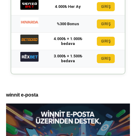
4.000₺ Her Ay
GİRİŞ
%300 Bonus
GİRİŞ
4.000₺ + 1.000₺
GİRİŞ
bedava
3.000₺ + 1.500₺
GİRİŞ
bedava
winnit e-posta