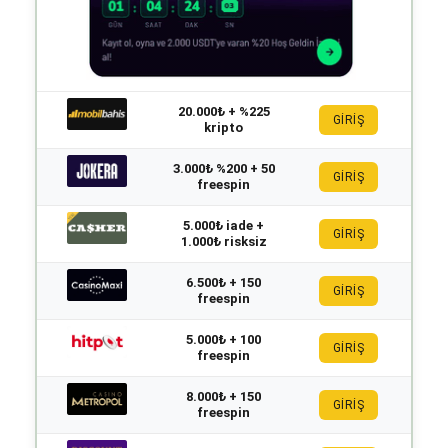
20.000₺ + %225
GİRİŞ
kripto
3.000₺ %200 + 50
GİRİŞ
freespin
5.000₺ iade +
GİRİŞ
1.000₺ risksiz
6.500₺ + 150
GİRİŞ
freespin
5.000₺ + 100
GİRİŞ
freespin
8.000₺ + 150
GİRİŞ
freespin